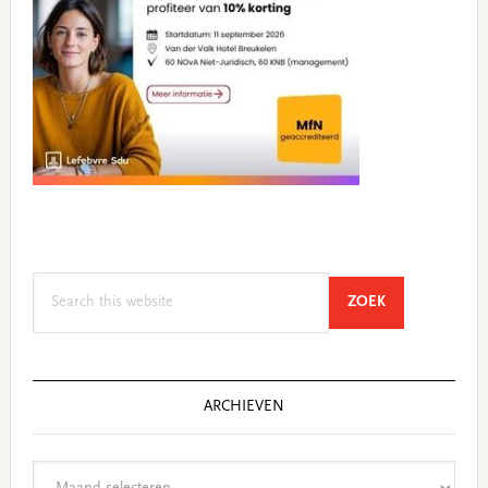
Search
SEARCH
ZOEK
this
website
ARCHIEVEN
Archieven