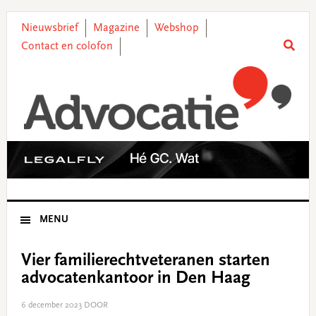
Skip
Skip
Skip
Skip
to
to
to
to
Nieuwsbrief
Magazine
Webshop
primary
main
primary
footer
Contact en colofon
navigation
content
sidebar
MENU
Vier familierechtveteranen starten
advocatenkantoor in Den Haag
6 december 2023
DOOR