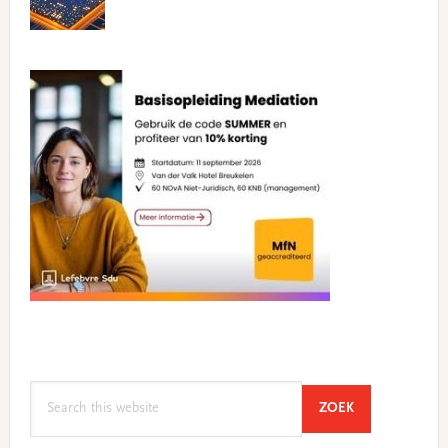
Search
SEARCH
ZOEK
this
website