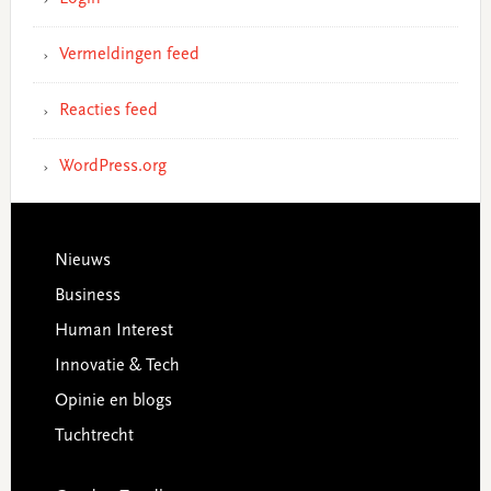
Vermeldingen feed
Reacties feed
WordPress.org
Footer
Nieuws
Business
Human Interest
Innovatie & Tech
Opinie en blogs
Tuchtrecht