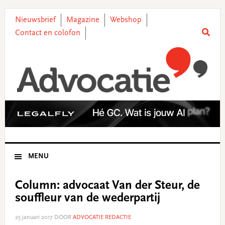
Skip
Skip
Skip
Skip
to
to
to
to
Nieuwsbrief
Magazine
Webshop
primary
main
primary
footer
Contact en colofon
navigation
content
sidebar
MENU
Column: advocaat Van der Steur, de
souffleur van de wederpartij
25 januari 2017
DOOR
ADVOCATIE REDACTIE