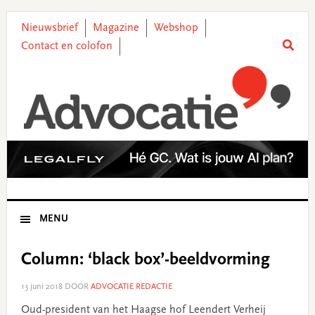
Skip
Skip
Skip
Skip
to
to
to
to
Nieuwsbrief
Magazine
Webshop
primary
main
primary
footer
Contact en colofon
navigation
content
sidebar
MENU
Column: ‘black box’-beeldvorming
13 juni 2018
DOOR
ADVOCATIE REDACTIE
Oud-president van het Haagse hof Leendert Verheij