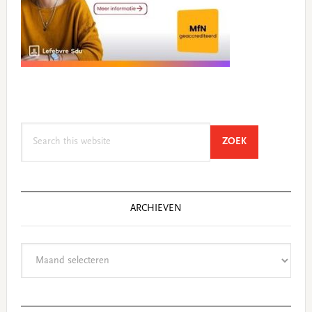
Search
SEARCH
ZOEK
this
website
ARCHIEVEN
Archieven