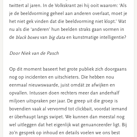
twittert al jaren. In de Volkskrant zei hij ooit waarom: ‘Als
je de beeldvorming geheel aan anderen overlaat, moet je
het niet gek vinden dat die beeldvorming niet klopt.’ Wat
nu als die ‘anderen’ hun beelden straks gaan vormen in
de
black boxes
van
big data
en kunstmatige intelligentie?
Door Niek van de Pasch
Op dit moment baseert het grote publiek zich doorgaans
nog op incidenten en uitschieters. Die hebben nou
eenmaal nieuwswaarde, juist omdát ze afwijken en
opvallen. Intussen doen rechters meer dan anderhalf
miljoen uitspraken per jaar. De greep uit die groep is
bovendien vaak al vervormd tot clickbait, voordat iemand
er überhaupt langs swipet. We kunnen dan meestal nog
wel uitleggen dat het eigenlijk wat genuanceerder ligt. Bij
zo’n gesprek op inhoud en details voelen we ons best