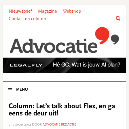
Skip
Skip
Skip
Skip
to
to
to
to
Nieuwsbrief
Magazine
Webshop
primary
main
primary
footer
Contact en colofon
navigation
content
sidebar
MENU
Column: Let’s talk about Flex, en ga
eens de deur uit!
21 oktober 2014
DOOR
ADVOCATIE REDACTIE