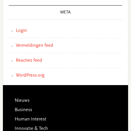
META
Login
Vermeldingen feed
Reacties feed
WordPress.org
Footer
Nieuws
Business
Human Interest
Innovatie & Tech