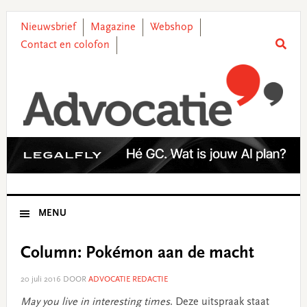
Skip
Skip
Skip
Skip
to
to
to
to
Nieuwsbrief
Magazine
Webshop
primary
main
primary
footer
Contact en colofon
navigation
content
sidebar
MENU
Column: Pokémon aan de macht
20 juli 2016
DOOR
ADVOCATIE REDACTIE
May you live in interesting times
. Deze uitspraak staat