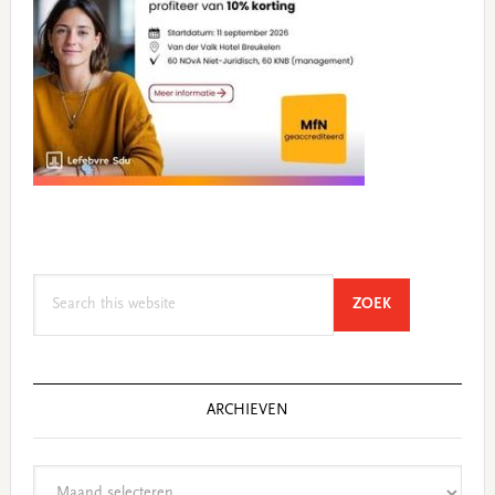
Search
SEARCH
ZOEK
this
website
ARCHIEVEN
Archieven