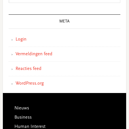
META
Login
Vermeldingen feed
Reacties feed
WordPress.org
Footer
Nieuws
Business
Human Interest