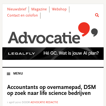
Skip
Skip
Skip
Skip
to
to
to
to
Nieuwsbrief
Magazine
Webshop
primary
main
primary
footer
Contact en colofon
navigation
content
sidebar
MENU
Accountants op overnamepad, DSM
op zoek naar life science bedrijven
1 april 2010
DOOR
ADVOCATIE REDACTIE