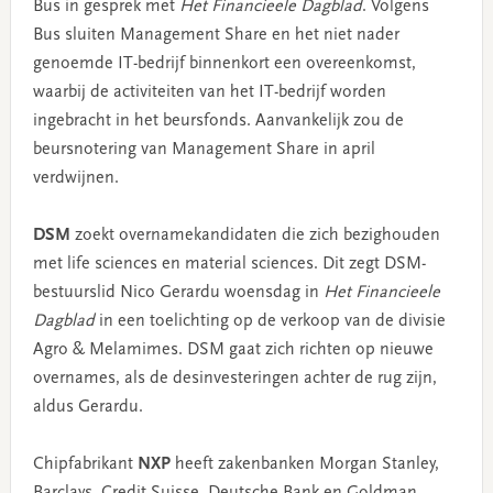
Bus in gesprek met
Het Financieele Dagblad
. Volgens
Bus sluiten Management Share en het niet nader
genoemde IT-bedrijf binnenkort een overeenkomst,
waarbij de activiteiten van het IT-bedrijf worden
ingebracht in het beursfonds. Aanvankelijk zou de
beursnotering van Management Share in april
verdwijnen.
DSM
zoekt overnamekandidaten die zich bezighouden
met life sciences en material sciences. Dit zegt DSM-
bestuurslid Nico Gerardu woensdag in
Het Financieele
Dagblad
in een toelichting op de verkoop van de divisie
Agro & Melamimes. DSM gaat zich richten op nieuwe
overnames, als de desinvesteringen achter de rug zijn,
aldus Gerardu.
Chipfabrikant
NXP
heeft zakenbanken Morgan Stanley,
Barclays, Credit Suisse, Deutsche Bank en Goldman