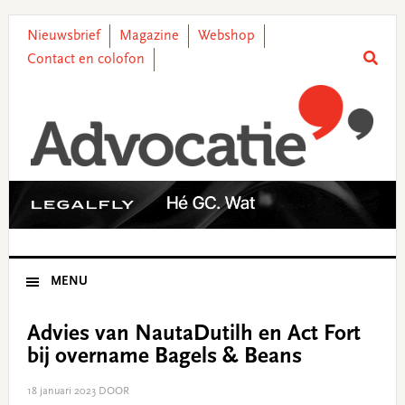
Skip
Skip
Skip
Skip
to
to
to
to
Nieuwsbrief
Magazine
Webshop
primary
main
primary
footer
Contact en colofon
navigation
content
sidebar
MENU
Advies van NautaDutilh en Act Fort
bij overname Bagels & Beans
18 januari 2023
DOOR