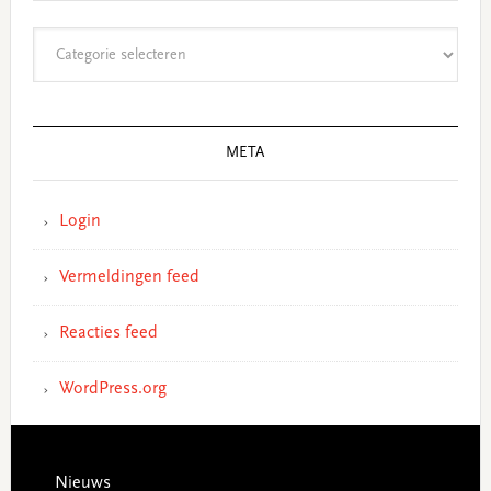
Categorieën
META
Login
Vermeldingen feed
Reacties feed
WordPress.org
Footer
Nieuws