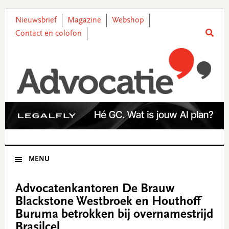
Skip
Skip
Skip
Skip
to
to
to
to
Nieuwsbrief
Magazine
Webshop
primary
main
primary
footer
Contact en colofon
navigation
content
sidebar
MENU
Advocatenkantoren De Brauw
Blackstone Westbroek en Houthoff
Buruma betrokken bij overnamestrijd
Brasilcel