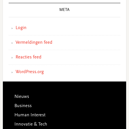
META
Login
Vermeldingen feed
Reacties feed
WordPress.org
Footer
Nieuws
Business
Human Interest
Innovatie & Tech