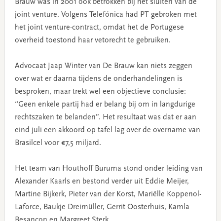
Brauw was in 2001 ook betrokken bij het sluiten van de
joint venture. Volgens Telefónica had PT gebroken met
het joint venture-contract, omdat het de Portugese
overheid toestond haar vetorecht te gebruiken.
Advocaat Jaap Winter van De Brauw kan niets zeggen
over wat er daarna tijdens de onderhandelingen is
besproken, maar trekt wel een objectieve conclusie:
“Geen enkele partij had er belang bij om in langdurige
rechtszaken te belanden”. Het resultaat was dat er aan
eind juli een akkoord op tafel lag over de overname van
Brasilcel voor €7,5 miljard.
Het team van Houthoff Buruma stond onder leiding van
Alexander Kaarls en bestond verder uit Eddie Meijer,
Martine Bijkerk, Pieter van der Korst, Mariëlle Koppenol-
Laforce, Baukje Dreimüller, Gerrit Oosterhuis, Kamla
Besançon en Margreet Sterk.