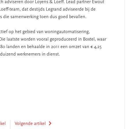
sch adviseren door Loyens & Loeff. Lead partner Ewout
eff-team, dat destijds Legrand adviseerde bij de
 is die samenwerking toen dus goed bevallen.
actief op het gebied van woningautomatisering,
Die laatste worden vooral geproduceerd in Boxtel, waar
180 landen en behaalde in 2011 een omzet van € 4,25
igduizend werknemers in dienst.
ikel
Volgende artikel