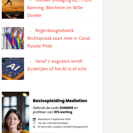
Nieuwe uitdaging bij… HDK,
Banning, Blenheim en Wille
Donker
Regenboognetwerk
Rechtspraak vaart mee in Canal
Parade Pride
Vanaf 2 augustus wordt
duidelijker of het AI is of echt