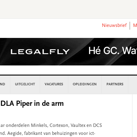
Nieuwsbrief
M
AND
UITGELICHT
VACATURES
OPLEIDINGEN
PARTNERS
P
DLA Piper in de arm
S
ar onderdelen Minkels, Cortexon, Vaultex en DCS
. Aegide, fabrikant van behuizingen voor ict-