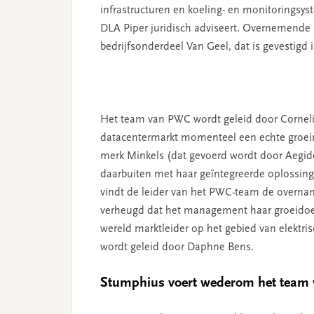
infrastructuren en koeling- en monitoringsyst
DLA Piper juridisch adviseert. Overnemende 
bedrijfsonderdeel Van Geel, dat is gevestigd i
Het team van PWC wordt geleid door Cornelis
datacentermarkt momenteel een echte groeima
merk Minkels (dat gevoerd wordt door Aegide 
daarbuiten met haar geïntegreerde oplossing
vindt de leider van het PWC-team de overname
verheugd dat het management haar groeidoels
wereld marktleider op het gebied van elektris
wordt geleid door Daphne Bens.
Stumphius voert wederom het team 