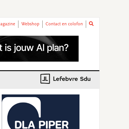
agazine
Webshop
Contact en colofon
rimary
idebar