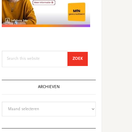
Search
SEARCH
ZOEK
this
website
ARCHIEVEN
Archieven