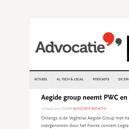
Skip
Skip
Skip
Skip
to
to
to
to
primary
main
primary
footer
navigation
content
sidebar
ACTUEEL
AI, TECH & LEGAL
PODCASTS
DE ST
Aegide group neemt PWC en 
15 maart 2012
DOOR
ADVOCATIE REDACTIE
Onlangs is de Veghelse Aegide Group met ha
overgenomen door het Franse concern Legrand