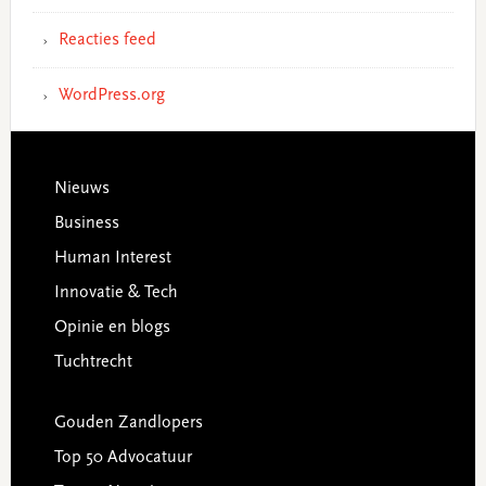
Reacties feed
WordPress.org
Footer
Nieuws
Business
Human Interest
Innovatie & Tech
Opinie en blogs
Tuchtrecht
Gouden Zandlopers
Top 50 Advocatuur