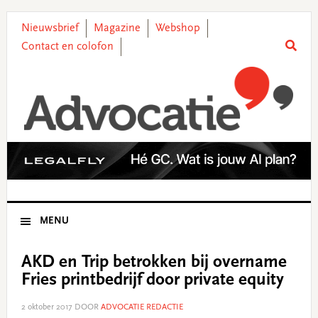
Skip
Skip
Skip
Skip
to
to
to
to
Nieuwsbrief
Magazine
Webshop
primary
main
primary
footer
Contact en colofon
navigation
content
sidebar
MENU
AKD en Trip betrokken bij overname
Fries printbedrijf door private equity
2 oktober 2017
DOOR
ADVOCATIE REDACTIE