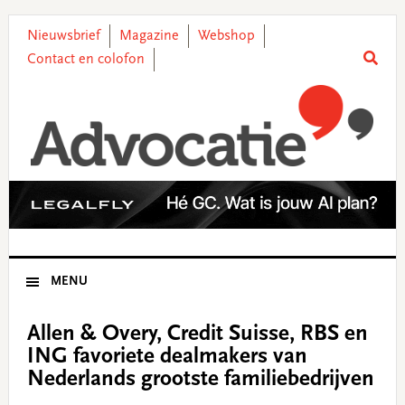
Skip
Skip
Skip
Skip
to
to
to
to
Nieuwsbrief
Magazine
Webshop
primary
main
primary
footer
Contact en colofon
navigation
content
sidebar
MENU
Allen & Overy, Credit Suisse, RBS en
ING favoriete dealmakers van
Nederlands grootste familiebedrijven