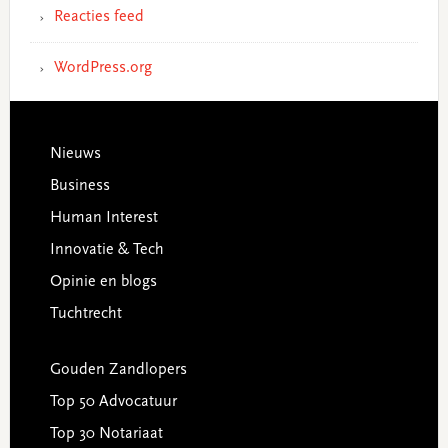
Reacties feed
WordPress.org
Footer
Nieuws
Business
Human Interest
Innovatie & Tech
Opinie en blogs
Tuchtrecht
Gouden Zandlopers
Top 50 Advocatuur
Top 30 Notariaat