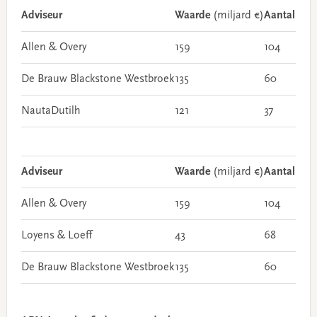
Adviseur
Waarde
(miljard €)
Aantal
Allen & Overy
159
104
De Brauw Blackstone Westbroek
135
60
NautaDutilh
121
37
Adviseur
Waarde
(miljard €)
Aantal
Allen & Overy
159
104
Loyens & Loeff
43
68
De Brauw Blackstone Westbroek
135
60