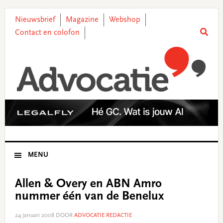
Skip
Skip
Skip
Skip
to
to
to
to
Nieuwsbrief
Magazine
Webshop
primary
main
primary
footer
Contact en colofon
navigation
content
sidebar
MENU
Allen & Overy en ABN Amro
nummer één van de Benelux
24 januari 2008
DOOR
ADVOCATIE REDACTIE