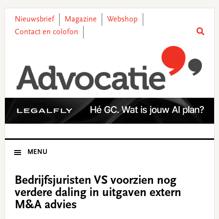
Skip
Skip
Skip
Skip
to
to
to
to
Nieuwsbrief
Magazine
Webshop
primary
main
primary
footer
Contact en colofon
navigation
content
sidebar
MENU
Bedrijfsjuristen VS voorzien nog
verdere daling in uitgaven extern
M&A advies