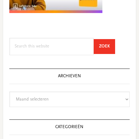
Search
SEARCH
ZOEK
this
website
ARCHIEVEN
Archieven
CATEGORIEËN