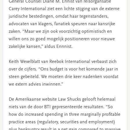
General Counsel Diane M. Ennist van reisorgansatie
Carey International ziet een lichte stijging van de externe
juridische bestedingen, omdat haar tegenstanders,
advocaten van klagers, fanatiek speuren naar kansrijke
zaken. “Maar we zijn ook voorzichtig optimistisch en
willen ons zo goed mogelijk positioneren voor nieuwe
zakelijke kansen,” aldus Ennnist.
Keith Wexelblatt van Reebok International verbaast zich
over de cijfers. “Ons budget is voor het komende jaar in
steen gebeiteld. We moeten drie keer nadenken voordat
we extern advies inwinnen.”
De Amerikaanse website Law Shucks gelooft helemaal
niets van de door BTI gepresenteerde resultaten. “So
how do increased spending in three marginally profitable
practice areas (regulatory, securities and employment)
plus bankruptcy result in a net gain compared to massive