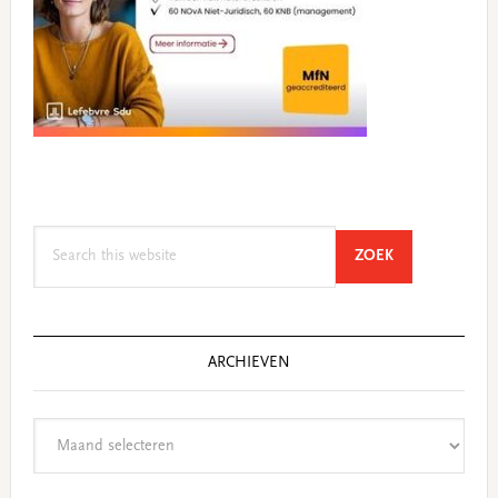
Search
SEARCH
ZOEK
this
website
ARCHIEVEN
Archieven