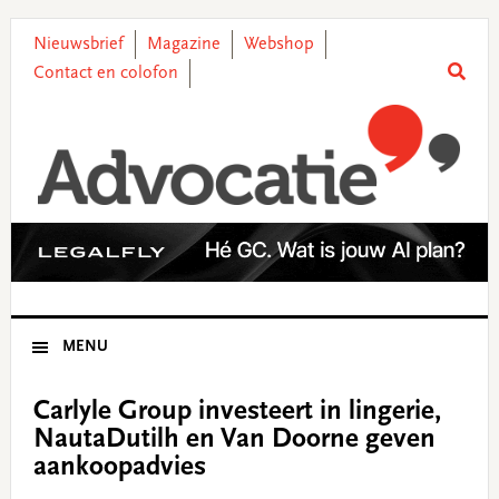
Skip
Skip
Skip
Skip
to
to
to
to
Nieuwsbrief
Magazine
Webshop
primary
main
primary
footer
Contact en colofon
navigation
content
sidebar
MENU
Carlyle Group investeert in lingerie,
NautaDutilh en Van Doorne geven
aankoopadvies