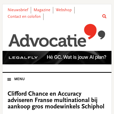
Skip
Skip
Skip
Skip
to
to
to
to
Nieuwsbrief
Magazine
Webshop
primary
main
primary
footer
Contact en colofon
navigation
content
sidebar
MENU
Clifford Chance en Accuracy
adviseren Franse multinational bij
aankoop gros modewinkels Schiphol