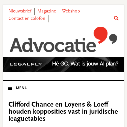
Skip
Skip
Skip
Skip
to
to
to
to
Nieuwsbrief
Magazine
Webshop
primary
main
primary
footer
Contact en colofon
navigation
content
sidebar
MENU
Clifford Chance en Loyens & Loeff
houden kopposities vast in juridische
leaguetables