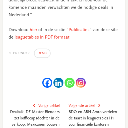
duidelijk brede activiteit in de markt en ook voor de
komende maanden verwachten we de nodige deals in
Nederland.”
Download
hier
of in de sectie “
Publicaties
” van deze site
de
leaguetables in PDF formaat
.
FILED UNDER:
DEALS
Vorige artikel
Volgende artikel
Dealtalk: DE Master Blenders
BDO en ABN Amro verdelen
zet koffiecupsdochter in de
de taart in leaguetables H1
verkoop, Mexicanen bouwen
voor financiële kantoren