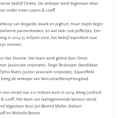
anse bedrijf Cérélia. De verkoper werd bijgestaan door
 van onder meer Loyens & Loeff.
verkoop van biogarde, kwark en yoghurt, maar stapte begin
koelverse pannenkoeken, en wat later ook poffertjes. Een
eg in 2014 55 miljoen euro, het bedrijf exporteert naar
 230 mensen.
door Van Doorne. Het team werd geleid door Onno
man (associate corporate), Siego Boslooper (kandidaat-
Tycho Ruers (junior associate corporate). Squarefield
vies kreeg de verkoper van VanLomanKempHoogstad.
 een omzet van 212 miljoen euro in 2014, kreeg juridisch
ns & Loeff. Het team van laatstgenoemde kantoor stond
werd bijgestaan door Jan-Berend Möller, Ashwin
ff en Michelle Broere.