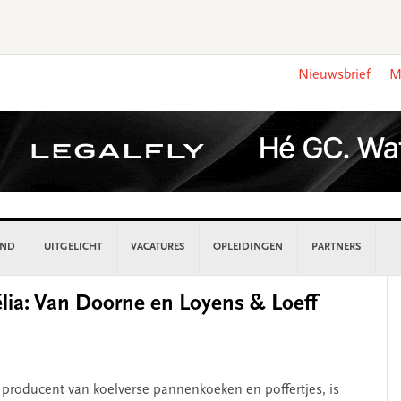
Nieuwsbrief
M
AND
UITGELICHT
VACATURES
OPLEIDINGEN
PARTNERS
P
élia: Van Doorne en Loyens & Loeff
S
te producent van koelverse pannenkoeken en poffertjes, is