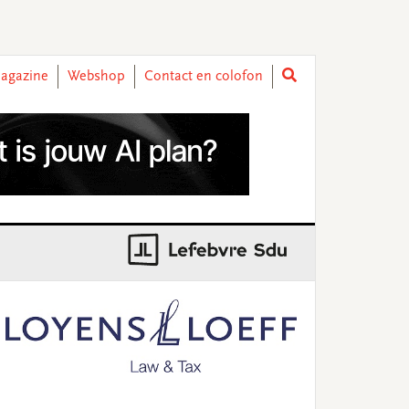
agazine
Webshop
Contact en colofon
rimary
idebar