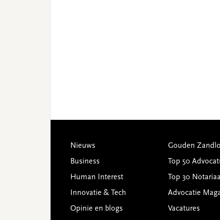
Footer
Nieuws
Gouden Zandlo
Business
Top 50 Advocat
Human Interest
Top 30 Notariaa
Innovatie & Tech
Advocatie Mag
Opinie en blogs
Vacatures