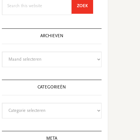
Search
SEARCH
ZOEK
this
website
ARCHIEVEN
Archieven
CATEGORIEËN
Categorieën
META