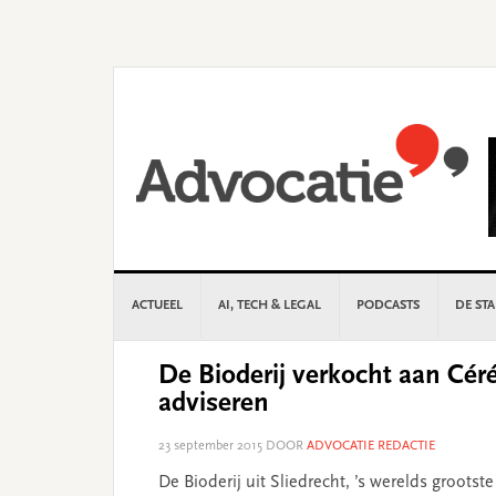
Skip
Skip
Skip
Skip
to
to
to
to
primary
main
primary
footer
navigation
content
sidebar
ACTUEEL
AI, TECH & LEGAL
PODCASTS
DE ST
De Bioderij verkocht aan Cér
adviseren
23 september 2015
DOOR
ADVOCATIE REDACTIE
De Bioderij uit Sliedrecht, ’s werelds groots