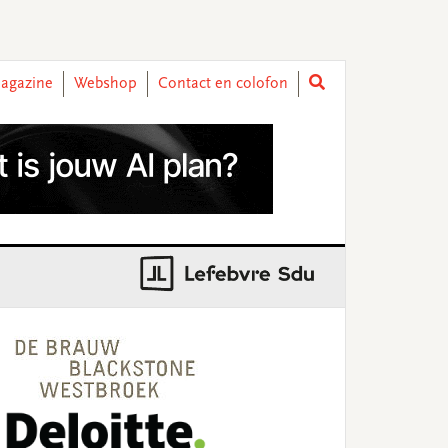
agazine
Webshop
Contact en colofon
rimary
idebar