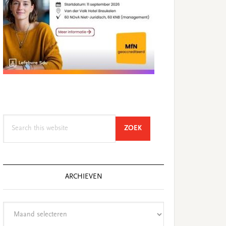
Search
SEARCH
ZOEK
this
website
ARCHIEVEN
Archieven