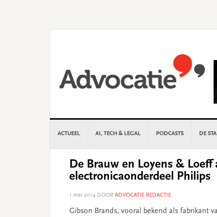
Skip
Skip
Skip
Skip
to
to
to
to
primary
main
primary
footer
navigation
content
sidebar
ACTUEEL
AI, TECH & LEGAL
PODCASTS
DE ST
De Brauw en Loyens & Loeff 
electronicaonderdeel Philips
1 mei 2014
DOOR
ADVOCATIE REDACTIE
Gibson Brands, vooral bekend als fabrikant 