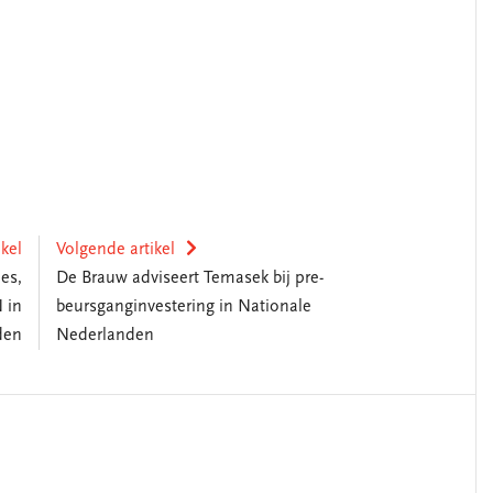
ikel
Volgende artikel
es,
De Brauw adviseert Temasek bij pre-
 in
beursganginvestering in Nationale
den
Nederlanden