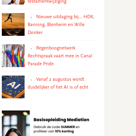
testamentwijziging
Nieuwe uitdaging bij… HDK,
Banning, Blenheim en Wille
Donker
Regenboognetwerk
Rechtspraak vaart mee in Canal
Parade Pride
Vanaf 2 augustus wordt
duidelijker of het AI is of echt