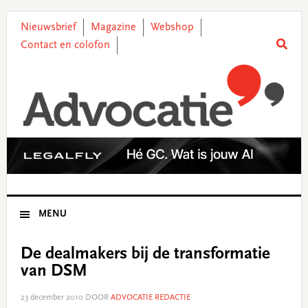
Skip
Skip
Skip
Skip
to
to
to
to
Nieuwsbrief
Magazine
Webshop
primary
main
primary
footer
Contact en colofon
navigation
content
sidebar
MENU
De dealmakers bij de transformatie
van DSM
23 december 2010
DOOR
ADVOCATIE REDACTIE