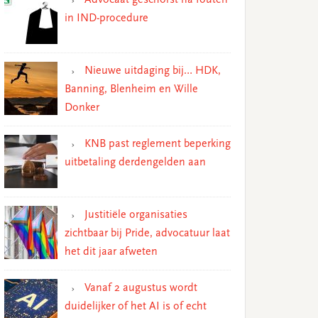
in IND-procedure
Nieuwe uitdaging bij… HDK,
Banning, Blenheim en Wille
Donker
KNB past reglement beperking
uitbetaling derdengelden aan
Justitiële organisaties
zichtbaar bij Pride, advocatuur laat
het dit jaar afweten
Vanaf 2 augustus wordt
duidelijker of het AI is of echt