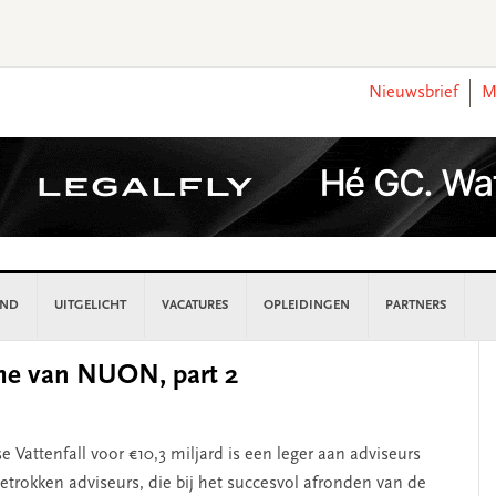
Nieuwsbrief
M
AND
UITGELICHT
VACATURES
OPLEIDINGEN
PARTNERS
P
ame van NUON, part 2
S
attenfall voor €10,3 miljard is een leger aan adviseurs
trokken adviseurs, die bij het succesvol afronden van de