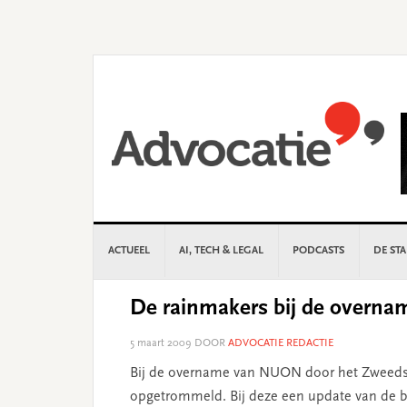
Skip
Skip
Skip
Skip
to
to
to
to
primary
main
primary
footer
navigation
content
sidebar
ACTUEEL
AI, TECH & LEGAL
PODCASTS
DE ST
De rainmakers bij de overn
5 maart 2009
DOOR
ADVOCATIE REDACTIE
Bij de overname van NUON door het Zweedse V
opgetrommeld. Bij deze een update van de be