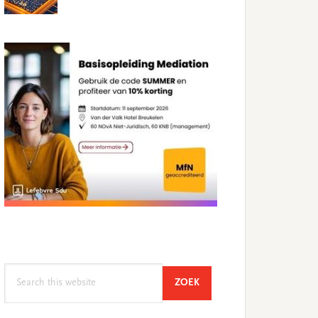
Search
SEARCH
ZOEK
this
website