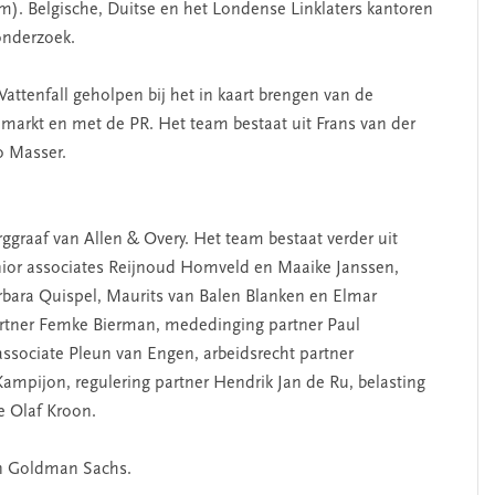
). Belgische, Duitse en het Londense Linklaters kantoren
 onderzoek.
ttenfall geholpen bij het in kaart brengen van de
markt en met de PR. Het team bestaat uit Frans van der
o Masser.
rggraaf van Allen & Overy. Het team bestaat verder uit
nior associates Reijnoud Homveld en Maaike Janssen,
Barbara Quispel, Maurits van Balen Blanken en Elmar
 partner Femke Bierman, mededinging partner Paul
associate Pleun van Engen, arbeidsrecht partner
mpijon, regulering partner Hendrik Jan de Ru, belasting
e Olaf Kroon.
en Goldman Sachs.