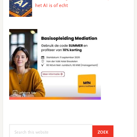
het AI is of echt
Search
SEARCH
ZOEK
this