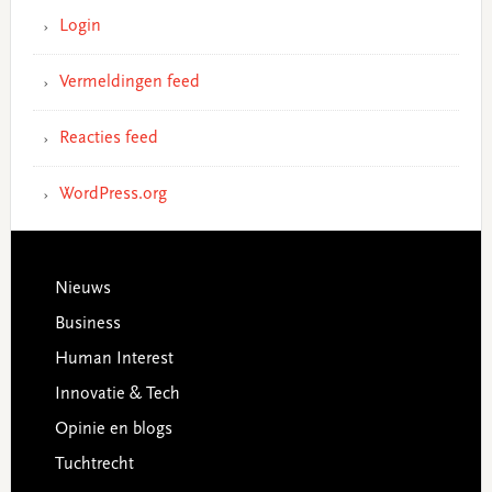
Login
Vermeldingen feed
Reacties feed
WordPress.org
Footer
Nieuws
Business
Human Interest
Innovatie & Tech
Opinie en blogs
Tuchtrecht