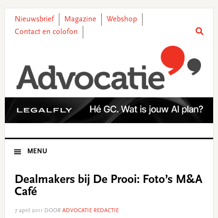
Skip
Skip
Skip
Skip
to
to
to
to
Nieuwsbrief
Magazine
Webshop
primary
main
primary
footer
Contact en colofon
navigation
content
sidebar
MENU
Dealmakers bij De Prooi: Foto’s M&A
Café
7 april 2011
DOOR
ADVOCATIE REDACTIE