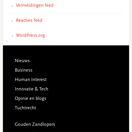
Vermeldingen feed
Reacties feed
WordPress.org
Footer
Nieuws
Business
Human Interest
Innovatie & Tech
Opinie en blogs
Tuchtrecht
Gouden Zandlopers