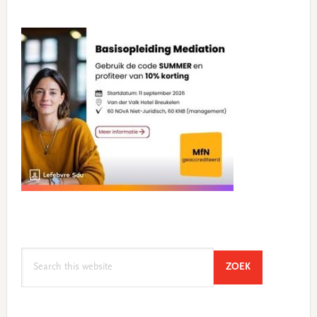
Search
SEARCH
ZOEK
this
website