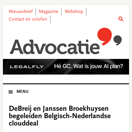
Skip
Skip
Skip
Skip
to
to
to
to
Nieuwsbrief
Magazine
Webshop
primary
main
primary
footer
Contact en colofon
navigation
content
sidebar
MENU
DeBreij en Janssen Broekhuysen
begeleiden Belgisch-Nederlandse
clouddeal