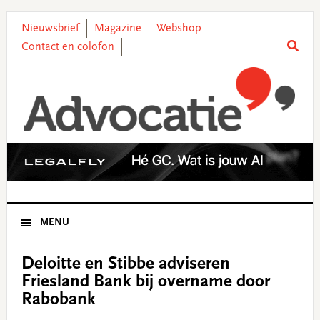
Skip
Skip
Skip
Skip
to
to
to
to
Nieuwsbrief
Magazine
Webshop
primary
main
primary
footer
Contact en colofon
navigation
content
sidebar
MENU
Deloitte en Stibbe adviseren
Friesland Bank bij overname door
Rabobank