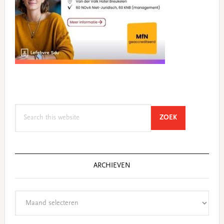
Search
SEARCH
ZOEK
this
website
ARCHIEVEN
Archieven