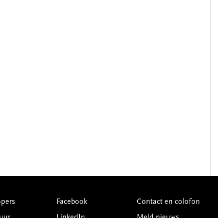
pers
Facebook
Contact en colofon
uur
LinkedIn
Meld nieuws