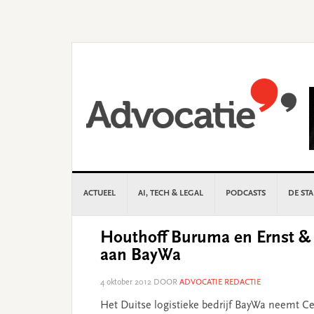
Skip
Skip
Skip
Skip
to
to
to
to
primary
main
primary
footer
navigation
content
sidebar
ACTUEEL
AI, TECH & LEGAL
PODCASTS
DE ST
Houthoff Buruma en Ernst & 
aan BayWa
4 oktober 2012
DOOR
ADVOCATIE REDACTIE
Het Duitse logistieke bedrijf BayWa neemt Ce