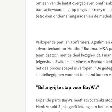
om een van de laatst overgebleven onafhanke
transactiewaarde ligt op ongeveer € 125 mi
betrokken ondernemingsraden en de mededin
Verkopende partijen Forfarmers, Agrifirm en Ag
advocatenkantoor Houthoff Buruma. M&A-part
team dat zich met de deal bezighoudt. Finan
Jelgershuis Swilders en Aike van Beekum leid
het dealproces soepel is verlopen. “De gede
sleutelbegrippen voor het tot stand komen van 
“Belangrijke stap voor BayWa”
Kopende partij BayWa heeft advocatenkantoor
Henk Arnold Sijnja geeft leiding aan het team