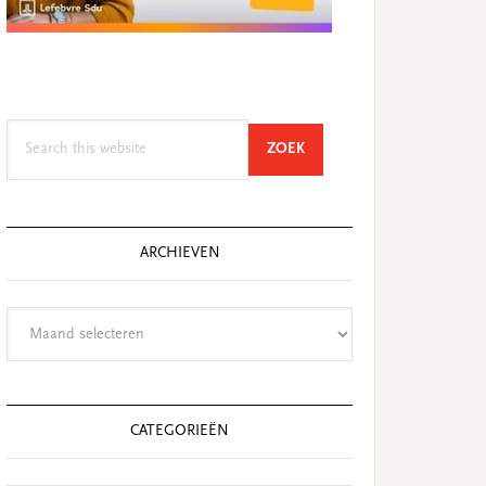
Search
SEARCH
ZOEK
this
website
ARCHIEVEN
Archieven
CATEGORIEËN