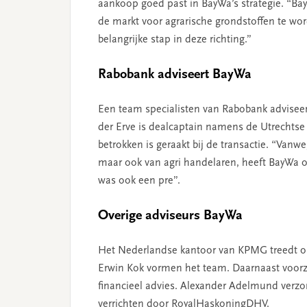
aankoop goed past in BayWa’s strategie. “Bay
de markt voor agrarische grondstoffen te wo
belangrijke stap in deze richting.”
Rabobank adviseert BayWa
Een team specialisten van Rabobank adviseert
der Erve is dealcaptain namens de Utrechtse b
betrokken is geraakt bij de transactie. “Van
maar ook van agri handelaren, heeft BayWa o
was ook een pre”.
Overige adviseurs BayWa
Het Nederlandse kantoor van KPMG treedt op
Erwin Kok vormen het team. Daarnaast voorz
financieel advies. Alexander Adelmund verzor
verrichten door RoyalHaskoningDHV.