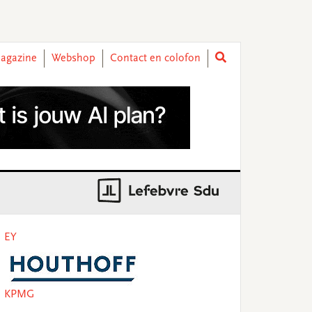
agazine
Webshop
Contact en colofon
rimary
EY
idebar
KPMG