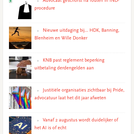
Advocaat geschorst na fouten in IND-
procedure
Nieuwe uitdaging bij… HDK, Banning,
Blenheim en Wille Donker
KNB past reglement beperking
uitbetaling derdengelden aan
Justitiële organisaties zichtbaar bij Pride,
advocatuur laat het dit jaar afweten
Vanaf 2 augustus wordt duidelijker of
het AI is of echt