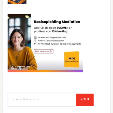
Search
SEARCH
ZOEK
this
website