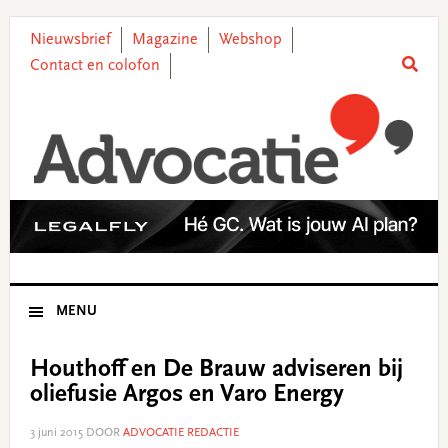
Skip
Skip
Skip
Skip
to
to
to
to
Nieuwsbrief
Magazine
Webshop
primary
main
primary
footer
Contact en colofon
navigation
content
sidebar
MENU
Houthoff en De Brauw adviseren bij
oliefusie Argos en Varo Energy
3 juni 2015
DOOR
ADVOCATIE REDACTIE