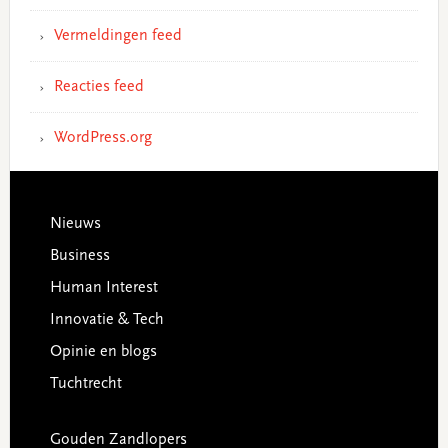
Vermeldingen feed
Reacties feed
WordPress.org
Footer
Nieuws
Business
Human Interest
Innovatie & Tech
Opinie en blogs
Tuchtrecht
Gouden Zandlopers