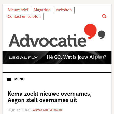
Skip
Skip
Skip
Skip
to
to
to
to
Nieuwsbrief
Magazine
Webshop
primary
main
primary
footer
Contact en colofon
navigation
content
sidebar
MENU
Kema zoekt nieuwe overnames,
Aegon stelt overnames uit
16 juni 2011
DOOR
ADVOCATIE REDACTIE