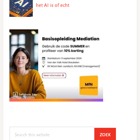
het AI is of echt
Search
SEARCH
ZOEK
this