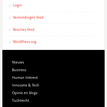
Login
Vermeldingen feed
Reacties feed
WordPress.org
Footer
Nieuws
Business
Human Interest
Innovatie & Tech
Opinie en blogs
Tuchtrecht