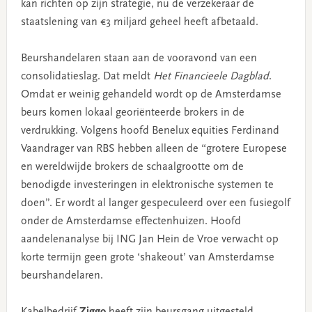
kan richten op zijn strategie, nu de verzekeraar de
staatslening van €3 miljard geheel heeft afbetaald.
Beurshandelaren staan aan de vooravond van een
consolidatieslag. Dat meldt
Het Financieele Dagblad
.
Omdat er weinig gehandeld wordt op de Amsterdamse
beurs komen lokaal georiënteerde brokers in de
verdrukking. Volgens hoofd Benelux equities Ferdinand
Vaandrager van RBS hebben alleen de “grotere Europese
en wereldwijde brokers de schaalgrootte om de
benodigde investeringen in elektronische systemen te
doen”. Er wordt al langer gespeculeerd over een fusiegolf
onder de Amsterdamse effectenhuizen. Hoofd
aandelenanalyse bij ING Jan Hein de Vroe verwacht op
korte termijn geen grote ‘shakeout’ van Amsterdamse
beurshandelaren.
Kabelbedrijf
Ziggo
heeft zijn beursgang uitgesteld