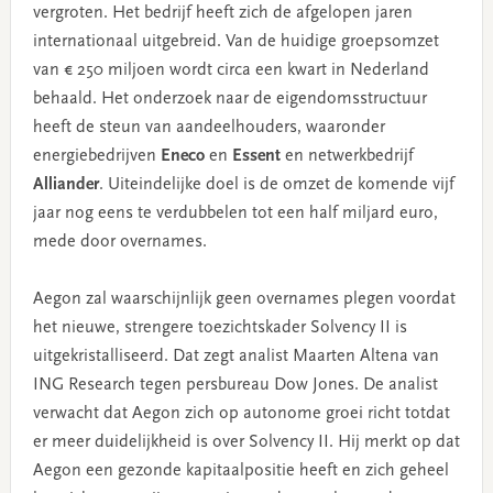
vergroten. Het bedrijf heeft zich de afgelopen jaren
internationaal uitgebreid. Van de huidige groepsomzet
van € 250 miljoen wordt circa een kwart in Nederland
behaald. Het onderzoek naar de eigendomsstructuur
heeft de steun van aandeelhouders, waaronder
energiebedrijven
Eneco
en
Essent
en netwerkbedrijf
Alliander
. Uiteindelijke doel is de omzet de komende vijf
jaar nog eens te verdubbelen tot een half miljard euro,
mede door overnames.
Aegon zal waarschijnlijk geen overnames plegen voordat
het nieuwe, strengere toezichtskader Solvency II is
uitgekristalliseerd. Dat zegt analist Maarten Altena van
ING Research tegen persbureau Dow Jones. De analist
verwacht dat Aegon zich op autonome groei richt totdat
er meer duidelijkheid is over Solvency II. Hij merkt op dat
Aegon een gezonde kapitaalpositie heeft en zich geheel