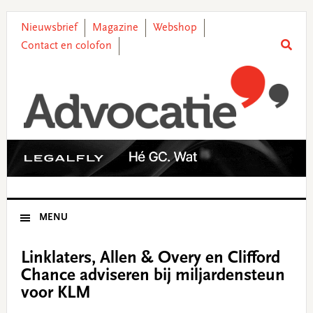
Skip
Skip
Skip
Skip
to
to
to
to
Nieuwsbrief
Magazine
Webshop
primary
main
primary
footer
Contact en colofon
navigation
content
sidebar
MENU
Linklaters, Allen & Overy en Clifford
Chance adviseren bij miljardensteun
voor KLM