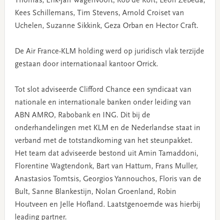
Thomas, Erik-Jan Wagenvoort, Rob de Kort, Leon Zebeda,
Kees Schillemans, Tim Stevens, Arnold Croiset van
Uchelen, Suzanne Sikkink, Geza Orban en Hector Craft.
De Air France-KLM holding werd op juridisch vlak terzijde
gestaan door internationaal kantoor Orrick.
Tot slot adviseerde Clifford Chance een syndicaat van
nationale en internationale banken onder leiding van
ABN AMRO, Rabobank en ING. Dit bij de
onderhandelingen met KLM en de Nederlandse staat in
verband met de totstandkoming van het steunpakket.
Het team dat adviseerde bestond uit Amin Tamaddoni,
Florentine Wagtendonk, Bart van Hattum, Frans Muller,
Anastasios Tomtsis, Georgios Yannouchos, Floris van de
Bult, Sanne Blankestijn, Nolan Groenland, Robin
Houtveen en Jelle Hofland. Laatstgenoemde was hierbij
leading partner.