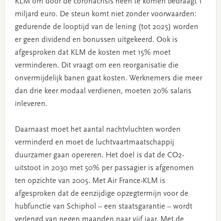
KLM om door de coronacrisis heen te komen bedraagt 1
miljard euro. De steun komt niet zonder voorwaarden:
gedurende de looptijd van de lening (tot 2025) worden
er geen dividend en bonussen uitgekeerd. Ook is
afgesproken dat KLM de kosten met 15% moet
verminderen. Dit vraagt om een reorganisatie die
onvermijdelijk banen gaat kosten. Werknemers die meer
dan drie keer modaal verdienen, moeten 20% salaris
inleveren.
Daarnaast moet het aantal nachtvluchten worden
verminderd en moet de luchtvaartmaatschappij
duurzamer gaan opereren. Het doel is dat de CO2-
uitstoot in 2030 met 50% per passagier is afgenomen
ten opzichte van 2005. Met Air France-KLM is
afgesproken dat de eenzijdige opzegtermijn voor de
hubfunctie van Schiphol – een staatsgarantie – wordt
verlengd van negen maanden naar vijf jaar. Met de