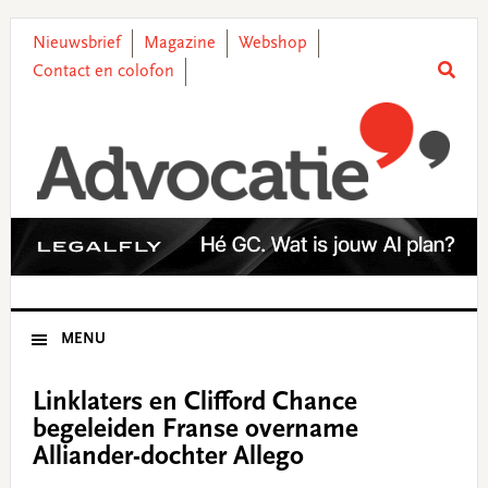
Skip
Skip
Skip
Skip
to
to
to
to
Nieuwsbrief
Magazine
Webshop
primary
main
primary
footer
Contact en colofon
navigation
content
sidebar
MENU
Linklaters en Clifford Chance
begeleiden Franse overname
Alliander-dochter Allego