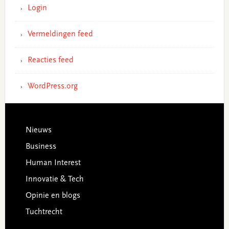
Login
Vermeldingen feed
Reacties feed
WordPress.org
Footer
Nieuws
Business
Human Interest
Innovatie & Tech
Opinie en blogs
Tuchtrecht