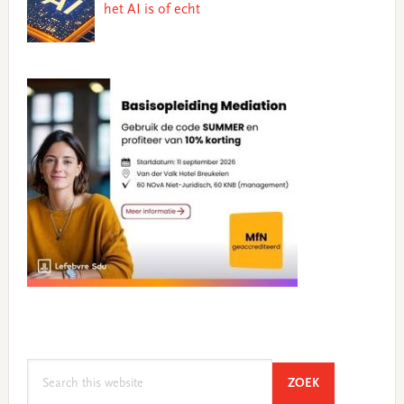
het AI is of echt
Search
SEARCH
ZOEK
this