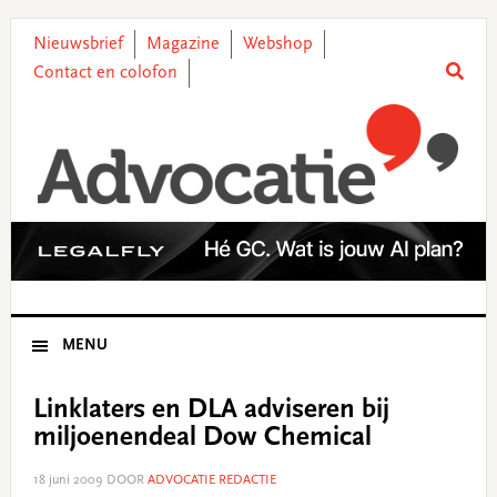
Skip
Skip
Skip
Skip
to
to
to
to
Nieuwsbrief
Magazine
Webshop
primary
main
primary
footer
Contact en colofon
navigation
content
sidebar
MENU
Linklaters en DLA adviseren bij
miljoenendeal Dow Chemical
18 juni 2009
DOOR
ADVOCATIE REDACTIE