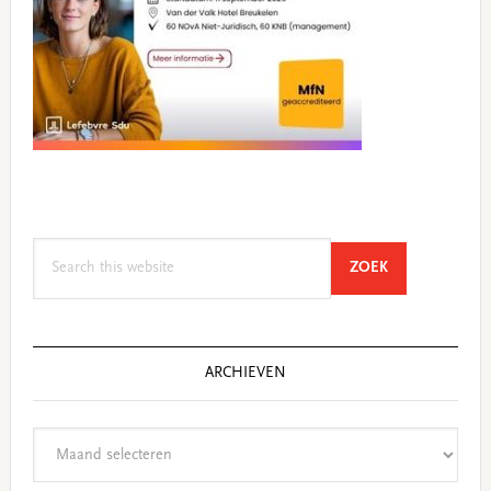
Search
SEARCH
ZOEK
this
website
ARCHIEVEN
Archieven