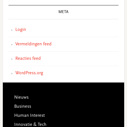
META
Login
Vermeldingen feed
Reacties feed
WordPress.org
Footer
Nieuws
Business
Human Interest
Innovatie & Tech