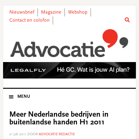
Skip
Skip
Skip
Skip
to
to
to
to
Nieuwsbrief
Magazine
Webshop
primary
main
primary
footer
Contact en colofon
navigation
content
sidebar
MENU
Meer Nederlandse bedrijven in
buitenlandse handen H1 2011
21 juli 2011
DOOR
ADVOCATIE REDACTIE