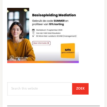
Search
SEARCH
ZOEK
this
website