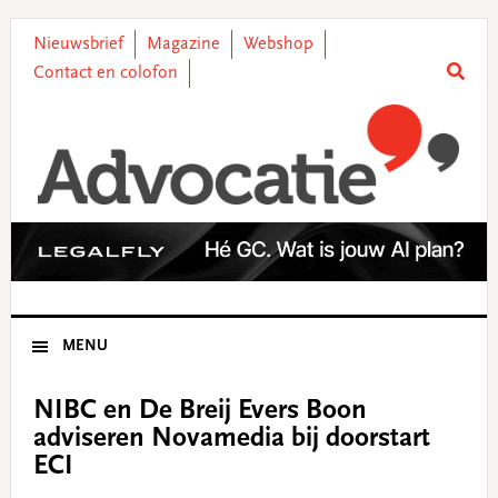
Skip
Skip
Skip
Skip
to
to
to
to
Nieuwsbrief
Magazine
Webshop
primary
main
primary
footer
Contact en colofon
navigation
content
sidebar
MENU
NIBC en De Breij Evers Boon
adviseren Novamedia bij doorstart
ECI