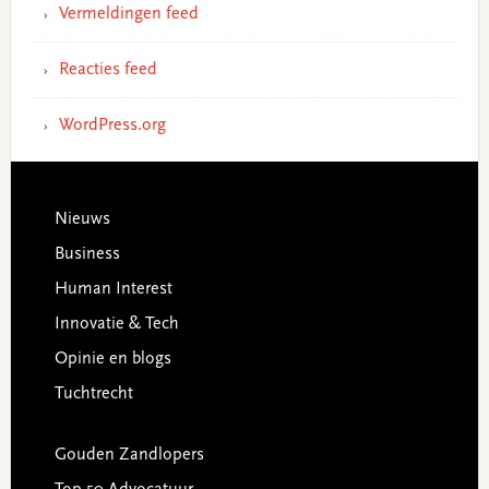
Vermeldingen feed
Reacties feed
WordPress.org
Footer
Nieuws
Business
Human Interest
Innovatie & Tech
Opinie en blogs
Tuchtrecht
Gouden Zandlopers