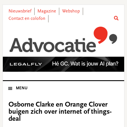
Skip
Skip
Skip
Skip
to
to
to
to
Nieuwsbrief
Magazine
Webshop
primary
main
primary
footer
Contact en colofon
navigation
content
sidebar
MENU
Osborne Clarke en Orange Clover
buigen zich over internet of things-
deal