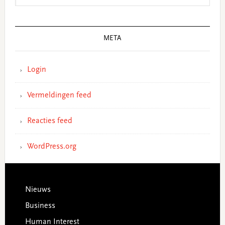
META
Login
Vermeldingen feed
Reacties feed
WordPress.org
Footer
Nieuws
Business
Human Interest