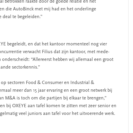
al betrokken raakte door de goede relatie en het
en die AutoBinck met mij had en het onderlinge
 deal te begeleiden.”
OXEYE begeleidt, en dat het kantoor momenteel nog vier
currentie verwacht Filius dat zijn kantoor, met mede-
h onderscheidt: “Allereerst hebben wij allemaal een groot
aande sectorkennis.”
ust op sectoren Food & Consumer en Industrial &
emaal meer dan 15 jaar ervaring en een groot netwerk bij
an M&A is toch om die partijen bij elkaar te brengen,”
nten bij OXEYE aan tafel komen te zitten met zeer senior en
regelmatig veel juniors aan tafel voor het uitvoerende werk.