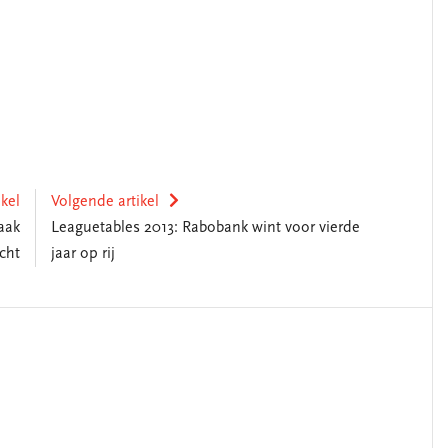
ikel
Volgende artikel
aak
Leaguetables 2013: Rabobank wint voor vierde
cht
jaar op rij