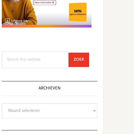
Search
SEARCH
ZOEK
this
website
ARCHIEVEN
Archieven