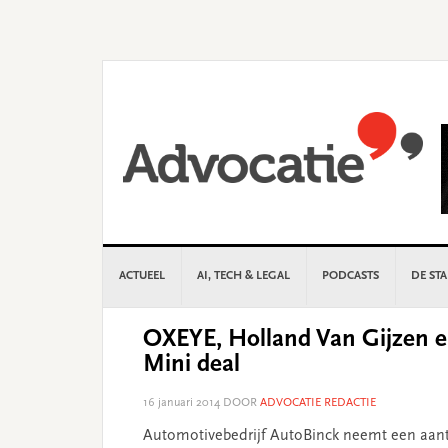
Skip
Skip
Skip
Skip
to
to
to
to
primary
main
primary
footer
navigation
content
sidebar
ACTUEEL
AI, TECH & LEGAL
PODCASTS
DE ST
OXEYE, Holland Van Gijzen 
Mini deal
16 januari 2014
DOOR
ADVOCATIE REDACTIE
Automotivebedrijf AutoBinck neemt een aant