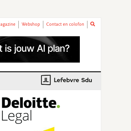
agazine
Webshop
Contact en colofon
rimary
idebar