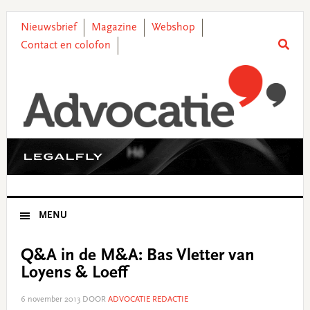
Skip
Skip
Skip
Skip
to
to
to
to
Nieuwsbrief
Magazine
Webshop
primary
main
primary
footer
Contact en colofon
navigation
content
sidebar
MENU
Q&A in de M&A: Bas Vletter van
Loyens & Loeff
6 november 2013
DOOR
ADVOCATIE REDACTIE