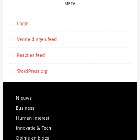
META
Login
Vermeldingen feed
Reacties feed
WordPress.org
Footer
Nieuws
Business
Human Interest
Innovatie & Tech
Opinie en blogs