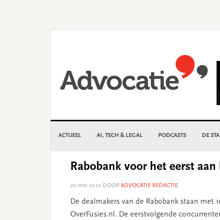
Skip
Skip
Skip
Skip
to
to
to
to
primary
main
primary
footer
navigation
content
sidebar
ACTUEEL
AI, TECH & LEGAL
PODCASTS
DE ST
Rabobank voor het eerst aan 
20 mei 2010
DOOR
ADVOCATIE REDACTIE
De dealmakers van de Rabobank staan met 10
OverFusies.nl. De eerstvolgende concurrenten 