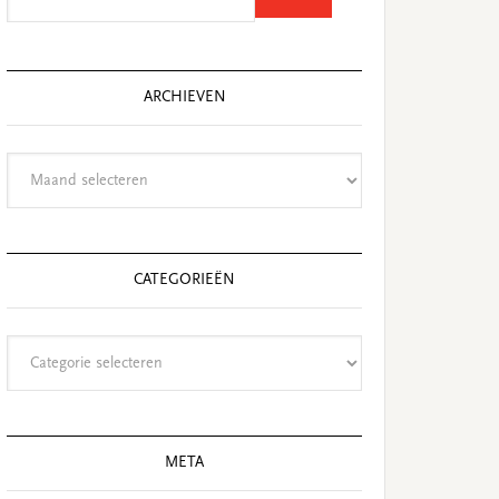
this
website
ARCHIEVEN
Archieven
CATEGORIEËN
Categorieën
META