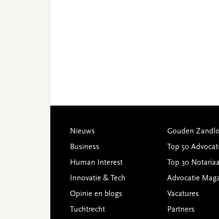
Footer
Nieuws
Gouden Zandlo
Business
Top 50 Advocat
Human Interest
Top 30 Notariaa
Innovatie & Tech
Advocatie Mag
Opinie en blogs
Vacatures
Tuchtrecht
Partners