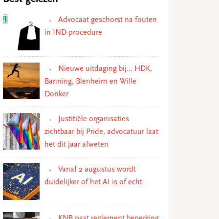
Advocaat geschorst na fouten
in IND-procedure
Nieuwe uitdaging bij… HDK,
Banning, Blenheim en Wille
Donker
Justitiële organisaties
zichtbaar bij Pride, advocatuur laat
het dit jaar afweten
Vanaf 2 augustus wordt
duidelijker of het AI is of echt
KNB past reglement beperking