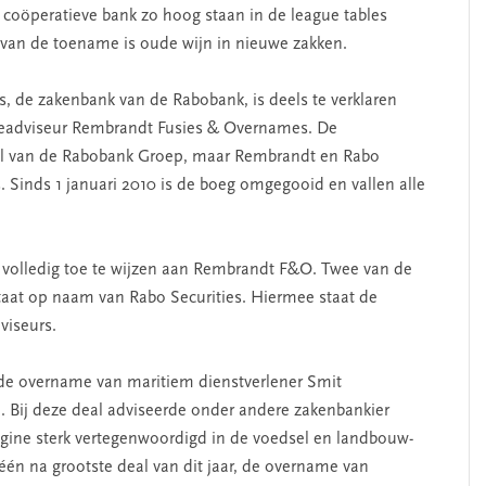
coöperatieve bank zo hoog staan in de league tables
l van de toename is oude wijn in nieuwe zakken.
s, de zakenbank van de Rabobank, is deels te verklaren
meadviseur Rembrandt Fusies & Overnames. De
el van de Rabobank Groep, maar Rembrandt en Rabo
. Sinds 1 januari 2010 is de boeg omgegooid en vallen alle
t volledig toe te wijzen aan Rembrandt F&O. Twee van de
staat op naam van Rabo Securities. Hiermee staat de
viseurs.
s de overname van maritiem dienstverlener Smit
d. Bij deze deal adviseerde onder andere zakenbankier
rigine sterk vertegenwoordigd in de voedsel en landbouw-
één na grootste deal van dit jaar, de overname van