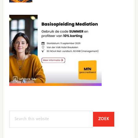
Search
SEARCH
ZOEK
this
website