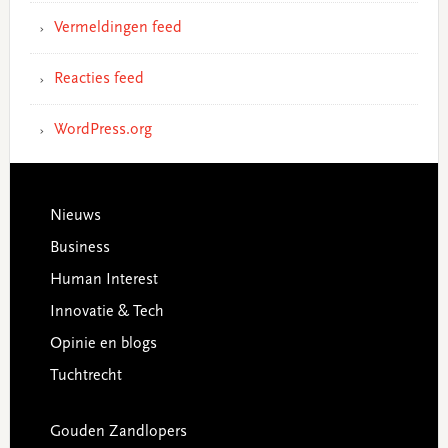
Vermeldingen feed
Reacties feed
WordPress.org
Footer
Nieuws
Business
Human Interest
Innovatie & Tech
Opinie en blogs
Tuchtrecht
Gouden Zandlopers