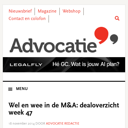
Skip
Skip
Skip
Skip
to
to
to
to
Nieuwsbrief
Magazine
Webshop
primary
main
primary
footer
Contact en colofon
navigation
content
sidebar
MENU
Wel en wee in de M&A: dealoverzicht
week 47
18 november 2014
DOOR
ADVOCATIE REDACTIE