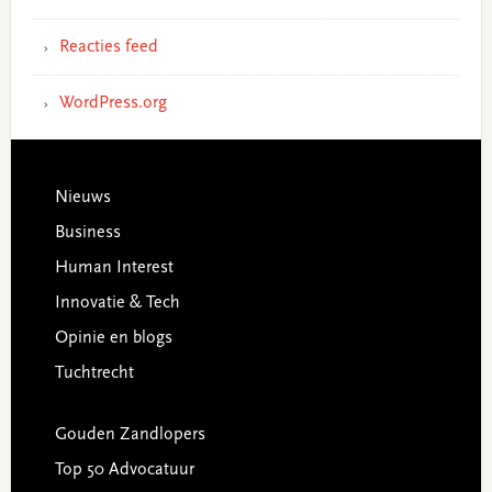
Reacties feed
WordPress.org
Footer
Nieuws
Business
Human Interest
Innovatie & Tech
Opinie en blogs
Tuchtrecht
Gouden Zandlopers
Top 50 Advocatuur