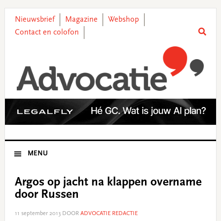
Skip
Skip
Skip
Skip
to
to
to
to
Nieuwsbrief
Magazine
Webshop
primary
main
primary
footer
Contact en colofon
navigation
content
sidebar
MENU
Argos op jacht na klappen overname
door Russen
11 september 2013
DOOR
ADVOCATIE REDACTIE