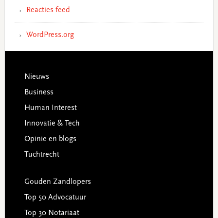
Reacties feed
WordPress.org
Footer
Nieuws
Business
Human Interest
Innovatie & Tech
Opinie en blogs
Tuchtrecht
Gouden Zandlopers
Top 50 Advocatuur
Top 30 Notariaat