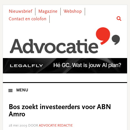
Skip
Skip
Skip
Skip
to
to
to
to
Nieuwsbrief
Magazine
Webshop
primary
main
primary
footer
Contact en colofon
navigation
content
sidebar
MENU
Bos zoekt investeerders voor ABN
Amro
28 mei 2009
DOOR
ADVOCATIE REDACTIE