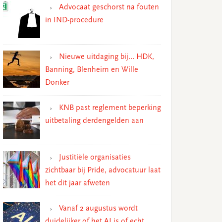
Advocaat geschorst na fouten
in IND-procedure
Nieuwe uitdaging bij… HDK,
Banning, Blenheim en Wille
Donker
KNB past reglement beperking
uitbetaling derdengelden aan
Justitiële organisaties
zichtbaar bij Pride, advocatuur laat
het dit jaar afweten
Vanaf 2 augustus wordt
duidelijker of het AI is of echt