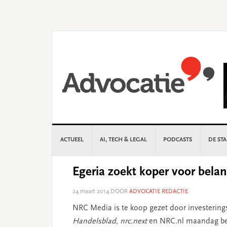
Skip
Skip
Skip
Skip
to
to
to
to
primary
main
primary
footer
navigation
content
sidebar
ACTUEEL
AI, TECH & LEGAL
PODCASTS
DE ST
Egeria zoekt koper voor bel
24 maart 2014
DOOR
ADVOCATIE REDACTIE
NRC Media is te koop gezet door investering
Handelsblad
,
nrc.next
en NRC.nl maandag b