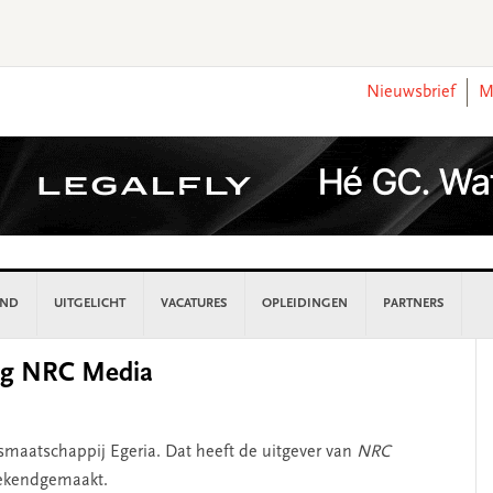
Nieuwsbrief
M
AND
UITGELICHT
VACATURES
OPLEIDINGEN
PARTNERS
P
ang NRC Media
S
smaatschappij Egeria. Dat heeft de uitgever van
NRC
ekendgemaakt.