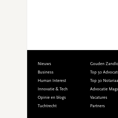
Footer
Nieuws
Gouden Zandlo
Business
Top 50 Advocat
Human Interest
Top 30 Notariaa
Innovatie & Tech
Advocatie Mag
Opinie en blogs
Vacatures
Tuchtrecht
Partners