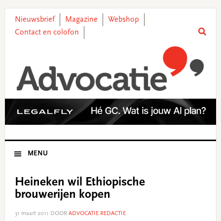
Skip
Skip
Skip
Skip
to
to
to
to
Nieuwsbrief
Magazine
Webshop
primary
main
primary
footer
Contact en colofon
navigation
content
sidebar
MENU
Heineken wil Ethiopische
brouwerijen kopen
31 maart 2011
DOOR
ADVOCATIE REDACTIE