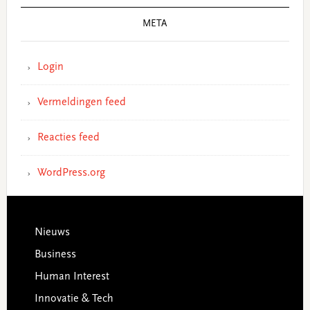
META
Login
Vermeldingen feed
Reacties feed
WordPress.org
Footer
Nieuws
Business
Human Interest
Innovatie & Tech