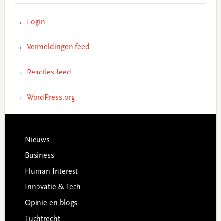
Login
Vermeldingen feed
Reacties feed
WordPress.org
Footer
Nieuws
Business
Human Interest
Innovatie & Tech
Opinie en blogs
Tuchtrecht