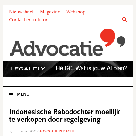
Skip
Skip
Skip
Skip
to
to
to
to
Nieuwsbrief
Magazine
Webshop
primary
main
primary
footer
Contact en colofon
navigation
content
sidebar
MENU
Indonesische Rabodochter moeilijk
te verkopen door regelgeving
27 juni 2013
DOOR
ADVOCATIE REDACTIE