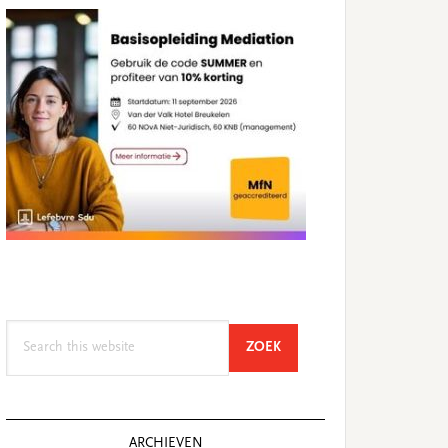
Search
SEARCH
ZOEK
this
website
ARCHIEVEN