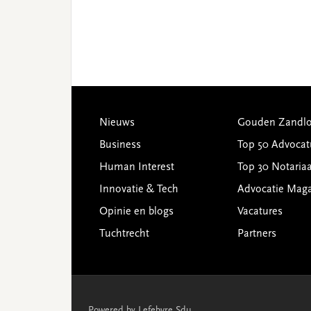
Footer
Nieuws
Gouden Zandlo
Business
Top 50 Advocat
Human Interest
Top 30 Notariaa
Innovatie & Tech
Advocatie Mag
Opinie en blogs
Vacatures
Tuchtrecht
Partners
Powered by Lefebvre Sdu