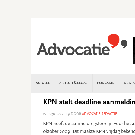
Skip
Skip
Skip
Skip
to
to
to
to
primary
main
primary
footer
navigation
content
sidebar
ACTUEEL
AI, TECH & LEGAL
PODCASTS
DE ST
KPN stelt deadline aanmeldin
24 augustus 2009
DOOR
ADVOCATIE REDACTIE
KPN heeft de aanmeldingstermijn voor het a
oktober 2009. Dit maakte KPN vrijdag bekend