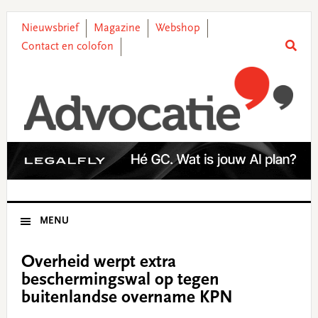
Skip
Skip
Skip
Skip
to
to
to
to
Nieuwsbrief
Magazine
Webshop
primary
main
primary
footer
Contact en colofon
navigation
content
sidebar
MENU
Overheid werpt extra
beschermingswal op tegen
buitenlandse overname KPN