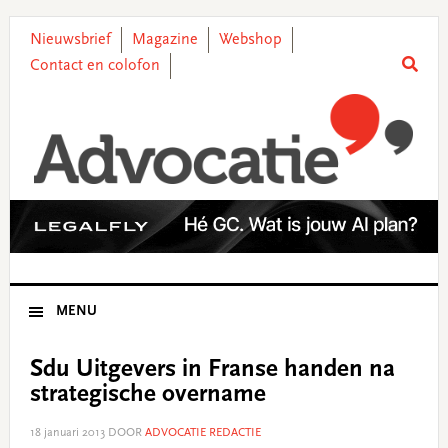
Skip
Skip
Skip
Skip
to
to
to
to
Nieuwsbrief
Magazine
Webshop
primary
main
primary
footer
Contact en colofon
navigation
content
sidebar
MENU
Sdu Uitgevers in Franse handen na
strategische overname
18 januari 2013
DOOR
ADVOCATIE REDACTIE