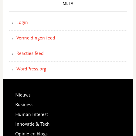
META
Login
Vermeldingen feed
Reacties feed
WordPress.org
Footer
Nieuws
Business
Human Interest
Innovatie & Tech
Opinie en blogs