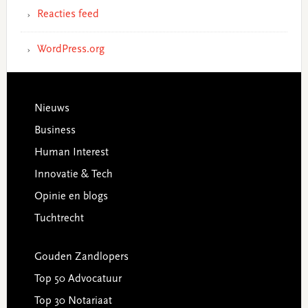
Reacties feed
WordPress.org
Footer
Nieuws
Business
Human Interest
Innovatie & Tech
Opinie en blogs
Tuchtrecht
Gouden Zandlopers
Top 50 Advocatuur
Top 30 Notariaat