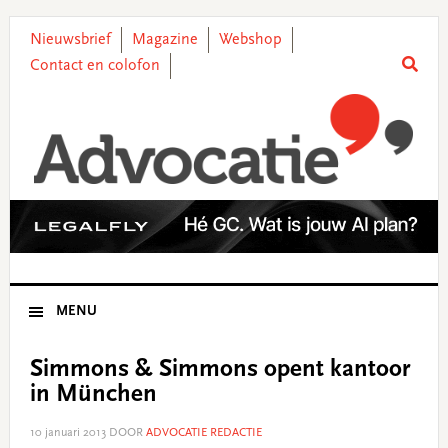
Skip
Skip
Skip
Skip
to
to
to
to
Nieuwsbrief
Magazine
Webshop
primary
main
primary
footer
Contact en colofon
navigation
content
sidebar
MENU
Simmons & Simmons opent kantoor
in München
10 januari 2013
DOOR
ADVOCATIE REDACTIE