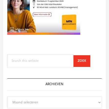
Search
SEARCH
ZOEK
this
website
ARCHIEVEN
Archieven