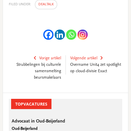
FILED UNDER:
DEALTALK
Vorige artikel
Volgende artikel
Strubbelingen bij culturele
Overname Unit4 zet spotlight
samensmelting
op cloud-divisie Exact
beursmakelaars
Primary
Sidebar
TOPVACATURES
Advocaat in Oud-Beijerland
Oud-Beijerland