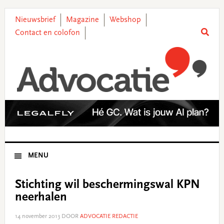
Skip
Skip
Skip
Skip
to
to
to
to
Nieuwsbrief
Magazine
Webshop
primary
main
primary
footer
Contact en colofon
navigation
content
sidebar
MENU
Stichting wil beschermingswal KPN
neerhalen
14 november 2013
DOOR
ADVOCATIE REDACTIE