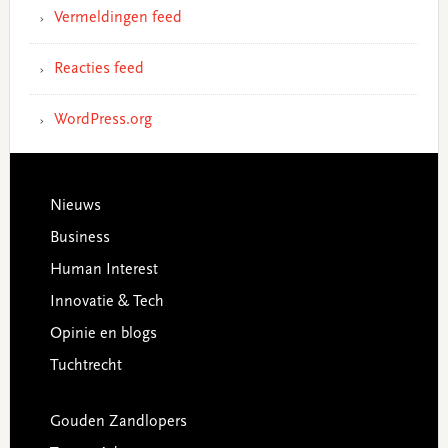
Vermeldingen feed
Reacties feed
WordPress.org
Footer
Nieuws
Business
Human Interest
Innovatie & Tech
Opinie en blogs
Tuchtrecht
Gouden Zandlopers