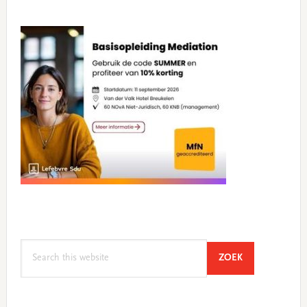
Search
SEARCH
ZOEK
this
website