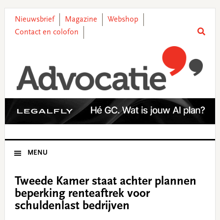
Skip
Skip
Skip
Skip
to
to
to
to
Nieuwsbrief
Magazine
Webshop
primary
main
primary
footer
Contact en colofon
navigation
content
sidebar
MENU
Tweede Kamer staat achter plannen
beperking renteaftrek voor
schuldenlast bedrijven