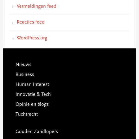
Vermeldingen feed
Reacties feed
WordPress.org
Footer
Nieuws
Business
Human Interest
Innovatie & Tech
Opinie en blogs
Tuchtrecht
Gouden Zandlopers