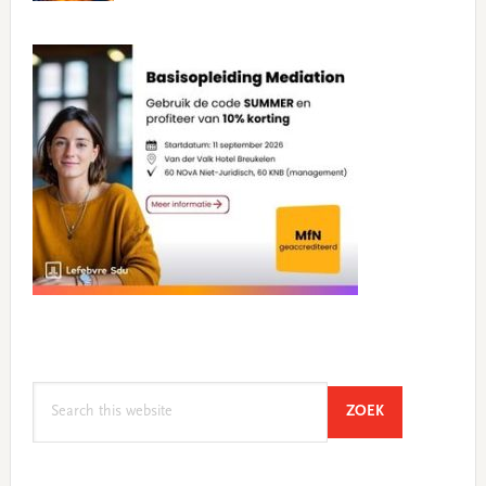
Search
SEARCH
ZOEK
this
website