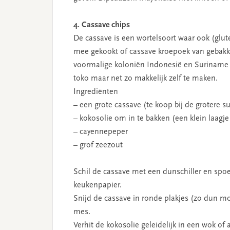
4. Cassave chips
De cassave is een wortelsoort waar ook (glut
mee gekookt of cassave kroepoek van gebak
voormalige koloniën Indonesië en Suriname po
toko maar net zo makkelijk zelf te maken.
Ingrediënten
– een grote cassave (te koop bij de grotere 
– kokosolie om in te bakken (een klein laagje
– cayennepeper
– grof zeezout
Schil de cassave met een dunschiller en sp
keukenpapier.
Snijd de cassave in ronde plakjes (zo dun mog
mes.
Verhit de kokosolie geleidelijk in een wok o