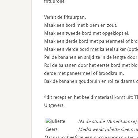
frituurolie
Verhit de frituurpan.
Maak een bord met bloem en zout.
Maak een tweede bord met opgeklopt ei.
Maak een derde bord met paneermeel of br
Maak een vierde bord met kaneelsuiker (opti
Pel de bananen en snijd ze in de lengte door
Rol de bananen door het eerste bord met bl
derde met paneermeel of broodkruim.
Bak de bananen goudbruin en rol ze daarna di
*dit recept en het beeldmateriaal komt uit: 
Uitgevers.
N
a de studie (Amerikaanse) 
Media werkt Juliëtte Geers nu
Daarnaast heeft ze een passie voor sporten, 