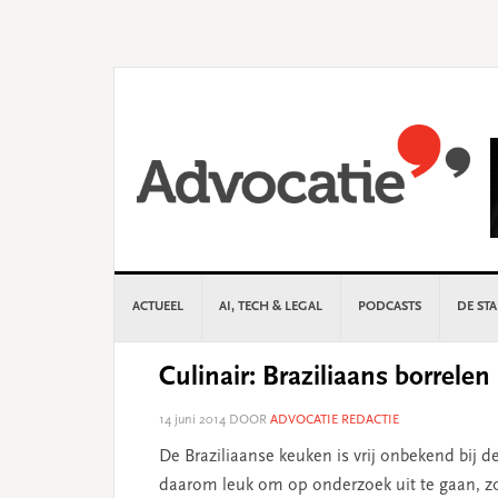
Skip
Skip
Skip
Skip
to
to
to
to
primary
main
primary
footer
navigation
content
sidebar
ACTUEEL
AI, TECH & LEGAL
PODCASTS
DE ST
Culinair: Braziliaans borrelen
14 juni 2014
DOOR
ADVOCATIE REDACTIE
De Braziliaanse keuken is vrij onbekend bij 
daarom leuk om op onderzoek uit te gaan, zo