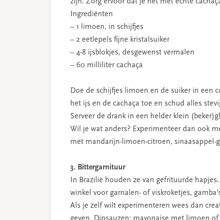
zijn. Zorg ervoor dat je het met echte cachaç
Ingrediënten
– 1 limoen, in schijfjes
– 2 eetlepels fijne kristalsuiker
– 4-8 ijsblokjes, desgewenst vermalen
– 60 milliliter cachaça
Doe de schijfjes limoen en de suiker in een 
het ijs en de cachaça toe en schud alles stevi
Serveer de drank in een helder klein (beker)g
Wil je wat anders? Experimenteer dan ook met 
met mandarijn-limoen-citroen, sinaasappel-g
3. Bittergarnituur
In Brazilië houden ze van gefrituurde hapjes.
winkel voor garnalen- of viskroketjes, gamba’
Als je zelf wilt experimenteren wees dan cre
geven. Dipsauzen: mayonaise met limoen of k