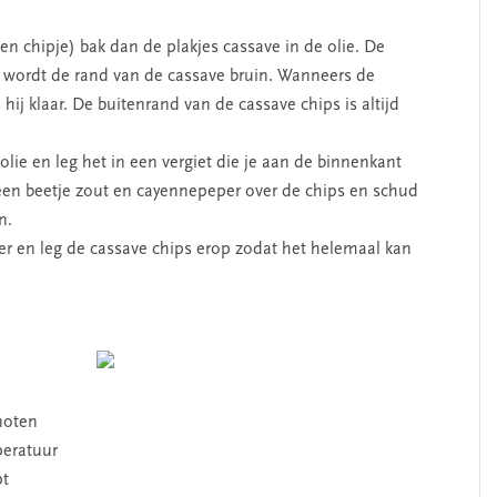
een chipje) bak dan de plakjes cassave in de olie. De
te wordt de rand van de cassave bruin. Wanneers de
hij klaar. De buitenrand van de cassave chips is altijd
ie en leg het in een vergiet die je aan de binnenkant
 een beetje zout en cayennepeper over de chips en schud
n.
r en leg de cassave chips erop zodat het helemaal kan
noten
eratuur
pt