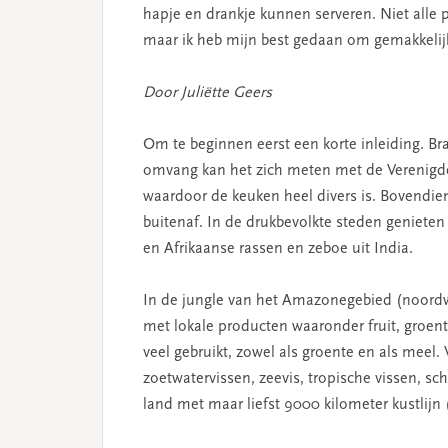
hapje en drankje kunnen serveren. Niet alle 
maar ik heb mijn best gedaan om gemakkelijk
Door Juli
ë
tte Geers
Om te beginnen eerst een korte inleiding. Braz
omvang kan het zich meten met de Verenigde
waardoor de keuken heel divers is. Bovendie
buitenaf. In de drukbevolkte steden genieten
en Afrikaanse rassen en zeboe uit India.
In de jungle van het Amazonegebied (noordwe
met lokale producten waaronder fruit, groen
veel gebruikt, zowel als groente en als meel.
zoetwatervissen, zeevis, tropische vissen, sc
land met maar liefst 9000 kilometer kustlij