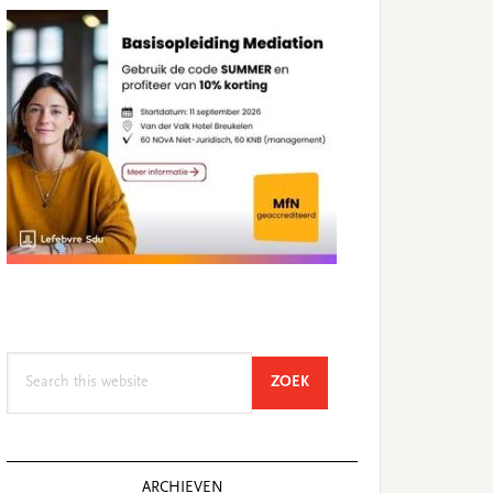
Search
SEARCH
ZOEK
this
website
ARCHIEVEN