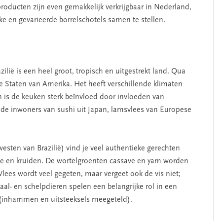
producten zijn even gemakkelijk verkrijgbaar in Nederland,
e en gevarieerde borrelschotels samen te stellen.
ilië is een heel groot, tropisch en uitgestrekt land. Qua
 Staten van Amerika. Het heeft verschillende klimaten
n is de keuken sterk beïnvloed door invloeden van
 de inwoners van sushi uit Japan, lamsvlees van Europese
sten van Brazilië) vind je veel authentieke gerechten
te en kruiden. De wortelgroenten cassave en yam worden
 Vlees wordt veel gegeten, maar vergeet ook de vis niet;
haal- en schelpdieren spelen een belangrijke rol in een
n (inhammen en uitsteeksels meegeteld).