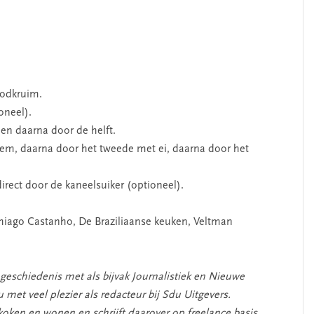
oodkruim.
oneel).
 en daarna door de helft.
oem, daarna door het tweede met ei, daarna door het
rect door de kaneelsuiker (optioneel).
Thiago Castanho, De Braziliaanse keuken, Veltman
geschiedenis met als bijvak Journalistiek en Nieuwe
 met veel plezier als redacteur bij Sdu Uitgevers.
koken en wonen en schrijft daarover op freelance basis