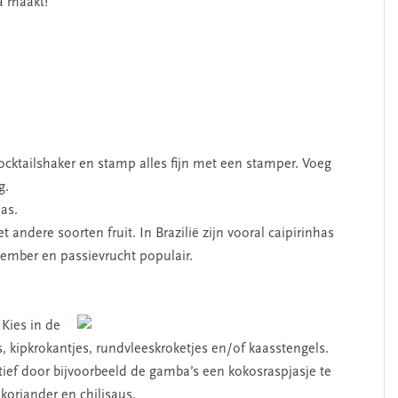
a maakt!
cocktailshaker en stamp alles fijn met een stamper. Voeg
g.
las.
andere soorten fruit. In Brazilië zijn vooral caipirinhas
ember en passievrucht populair.
 Kies in de
s, kipkrokantjes, rundvleeskroketjes en/of kaasstengels.
atief door bijvoorbeeld de gamba’s een kokosraspjasje te
oriander en chilisaus.