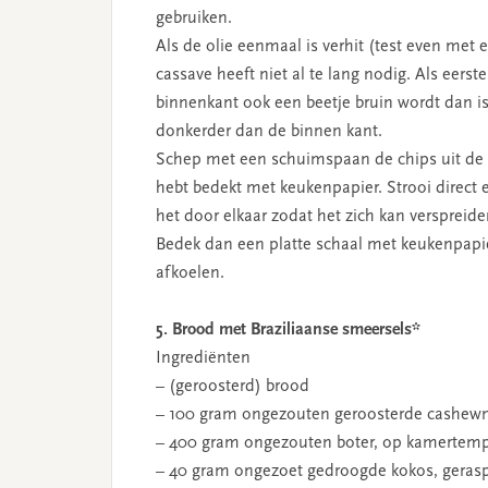
gebruiken.
Als de olie eenmaal is verhit (test even met 
cassave heeft niet al te lang nodig. Als eers
binnenkant ook een beetje bruin wordt dan is 
donkerder dan de binnen kant.
Schep met een schuimspaan de chips uit de ol
hebt bedekt met keukenpapier. Strooi direct
het door elkaar zodat het zich kan verspreide
Bedek dan een platte schaal met keukenpapie
afkoelen.
5. Brood met Braziliaanse smeersels*
Ingrediënten
– (geroosterd) brood
– 100 gram ongezouten geroosterde cashew
– 400 gram ongezouten boter, op kamertemp
– 40 gram ongezoet gedroogde kokos, geras