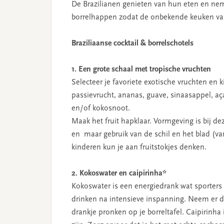
De Brazilianen genieten van hun eten en nem
borrelhappen zodat de onbekende keuken van B
Braziliaanse cocktail & borrelschotels
1. Een grote schaal met tropische vruchten
Selecteer je favoriete exotische vruchten en
passievrucht, ananas, guave, sinaasappel, aç
en/of kokosnoot.
Maak het fruit hapklaar. Vormgeving is bij d
en maar gebruik van de schil en het blad (v
kinderen kun je aan fruitstokjes denken.
2. Kokoswater en caipirinha*
Kokoswater is een energiedrank wat sporters
drinken na intensieve inspanning. Neem er d
drankje pronken op je borreltafel. Caipirinha i