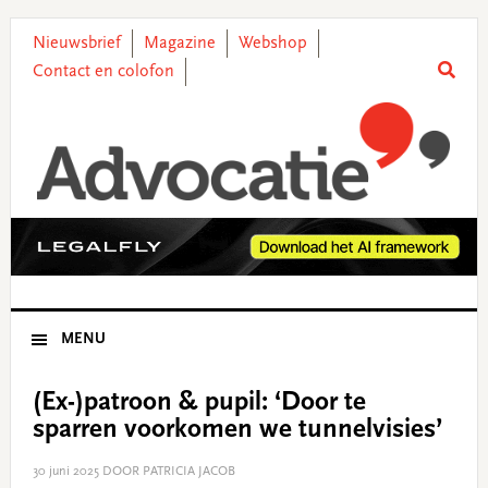
Skip
Skip
Skip
Skip
to
to
to
to
Nieuwsbrief
Magazine
Webshop
primary
main
primary
footer
Contact en colofon
navigation
content
sidebar
MENU
(Ex-)patroon & pupil: ‘Door te
sparren voorkomen we tunnelvisies’
30 juni 2025
DOOR PATRICIA JACOB