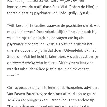
Favoriet zijn de slotscènes van
Analyze This,
een
komedie waarin maffiabaas Paul Vitti (Robert de Niro) in
therapie gaat bij psychiater Ben Sobel (Billy Crystal).
“Vitti beschrijft situaties waarvan de psychiater denkt: wat
moet ik hiermee? Desondanks blijft hij rustig, houdt hij
vast aan zijn rol en stelt hij de vragen die hij als
psychiater moet stellen. Zelfs als Vitti de druk tot het
uiterste opvoert, blijft hij dat doen. Uiteindelijk lukt het
Sobel om Vitti het licht te laten zien. Als advocaat ben je
de
trusted advisor
van je cliënt. Dit fragment laat zien
wat dat inhoudt en hoe je zo’n steun en toeverlaat
wordt.”
Om advocaat-stagiairs te leren onderhandelen, adviseert
Van Basten Batenburg ze de straat of markt op te gaan.
To Kill a Mockingbird
van Harper Lee is een andere tip.
“De hoofdpersoon toont wat een échte advocaat is: