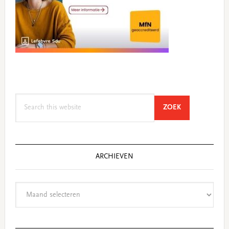
Search
SEARCH
ZOEK
this
website
ARCHIEVEN
Archieven