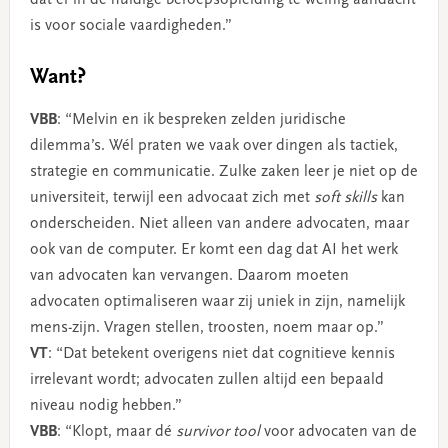
dat er in de huidige beroepsopleiding te weinig aandacht
is voor sociale vaardigheden.”
Want?
VBB
: “Melvin en ik bespreken zelden juridische
dilemma’s. Wél praten we vaak over dingen als tactiek,
strategie en communicatie. Zulke zaken leer je niet op de
universiteit, terwijl een advocaat zich met
soft skills
kan
onderscheiden. Niet alleen van andere advocaten, maar
ook van de computer. Er komt een dag dat AI het werk
van advocaten kan vervangen. Daarom moeten
advocaten optimaliseren waar zij uniek in zijn, namelijk
mens-zijn. Vragen stellen, troosten, noem maar op.”
VT
: “Dat betekent overigens niet dat cognitieve kennis
irrelevant wordt; advocaten zullen altijd een bepaald
niveau nodig hebben.”
VBB
: “Klopt, maar dé
survivor tool
voor advocaten van de